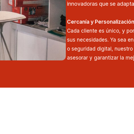
innovadoras que se adapta
Cercanía y Personalizació
Cada cliente es único, y po
sus necesidades. Ya sea en
o seguridad digital, nuestr
asesorar y garantizar la mej