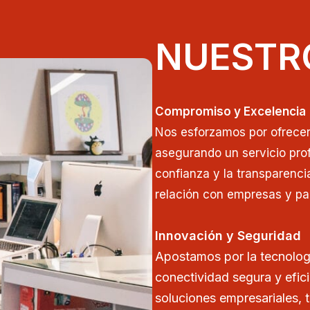
NUESTR
Compromiso y Excelencia
Nos esforzamos por ofrecer 
asegurando un servicio prof
confianza y la transparenci
relación con empresas y par
Innovación y Seguridad
Apostamos por la tecnolog
conectividad segura y efic
soluciones empresariales, 