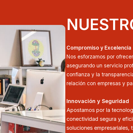
NUESTR
Compromiso y Excelencia
Nos esforzamos por ofrecer 
asegurando un servicio prof
confianza y la transparenci
relación con empresas y par
Innovación y Seguridad
Apostamos por la tecnolog
conectividad segura y efic
soluciones empresariales, 