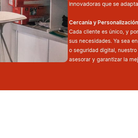
innovadoras que se adapta
Cercanía y Personalizació
Cada cliente es único, y po
sus necesidades. Ya sea en
o seguridad digital, nuestr
asesorar y garantizar la mej