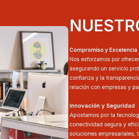
NUESTR
Compromiso y Excelencia
Nos esforzamos por ofrecer 
asegurando un servicio prof
confianza y la transparenci
relación con empresas y par
Innovación y Seguridad
Apostamos por la tecnolog
conectividad segura y efic
soluciones empresariales, 