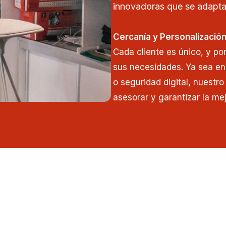
innovadoras que se adapta
Cercanía y Personalizació
Cada cliente es único, y po
sus necesidades. Ya sea en
o seguridad digital, nuestr
asesorar y garantizar la mej