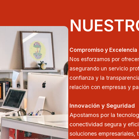
NUESTR
Compromiso y Excelencia
Nos esforzamos por ofrecer 
asegurando un servicio prof
confianza y la transparenci
relación con empresas y par
Innovación y Seguridad
Apostamos por la tecnolog
conectividad segura y efic
soluciones empresariales, 