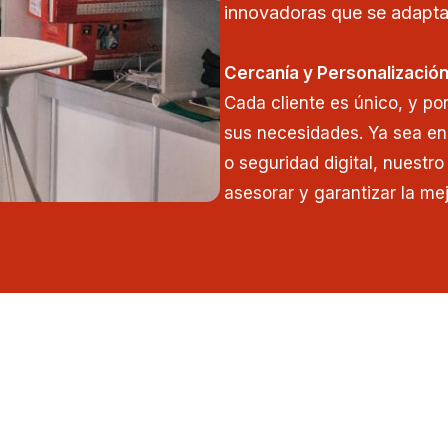
innovadoras que se adapta
Cercanía y Personalizació
Cada cliente es único, y po
sus necesidades. Ya sea en
o seguridad digital, nuestr
asesorar y garantizar la mej