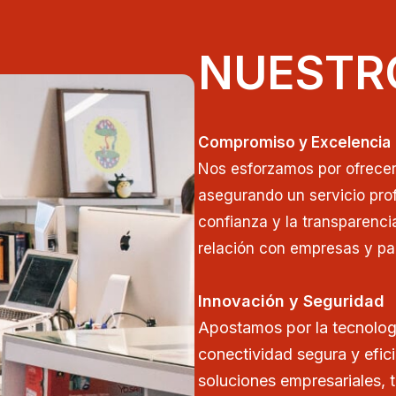
NUESTR
Compromiso y Excelencia
Nos esforzamos por ofrecer 
asegurando un servicio prof
confianza y la transparenci
relación con empresas y par
Innovación y Seguridad
Apostamos por la tecnolog
conectividad segura y efic
soluciones empresariales, 