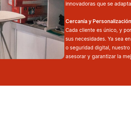
innovadoras que se adapta
Cercanía y Personalizació
Cada cliente es único, y po
sus necesidades. Ya sea en
o seguridad digital, nuestr
asesorar y garantizar la mej