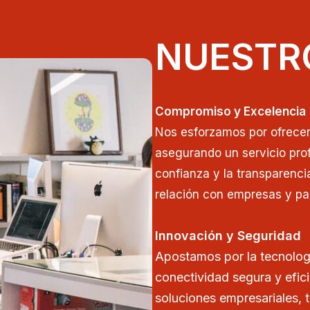
NUESTR
Compromiso y Excelencia
Nos esforzamos por ofrecer 
asegurando un servicio prof
confianza y la transparenci
relación con empresas y par
Innovación y Seguridad
Apostamos por la tecnolog
conectividad segura y efic
soluciones empresariales, 