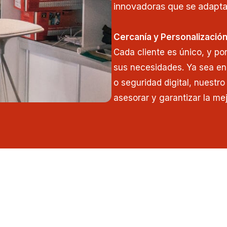
innovadoras que se adapta
Cercanía y Personalizació
Cada cliente es único, y po
sus necesidades. Ya sea en
o seguridad digital, nuestr
asesorar y garantizar la mej