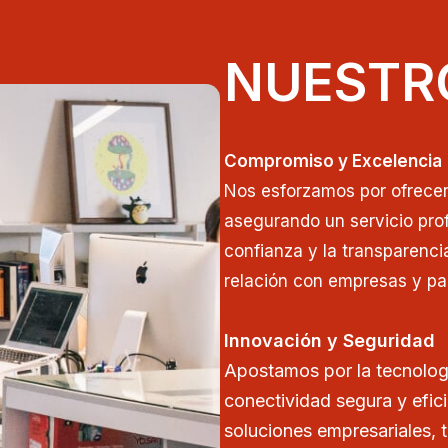
NUESTR
Compromiso y Excelencia
Nos esforzamos por ofrecer 
asegurando un servicio prof
confianza y la transparenci
relación con empresas y par
Innovación y Seguridad
Apostamos por la tecnolog
conectividad segura y efic
soluciones empresariales, 