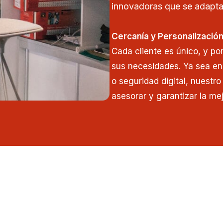
innovadoras que se adapta
Cercanía y Personalizació
Cada cliente es único, y po
sus necesidades. Ya sea en
o seguridad digital, nuestr
asesorar y garantizar la mej