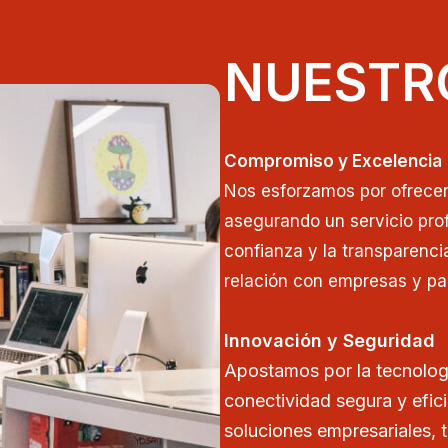
NUESTR
Compromiso y Excelencia
Nos esforzamos por ofrecer 
asegurando un servicio prof
confianza y la transparenci
relación con empresas y par
Innovación y Seguridad
Apostamos por la tecnolog
conectividad segura y efic
soluciones empresariales, 