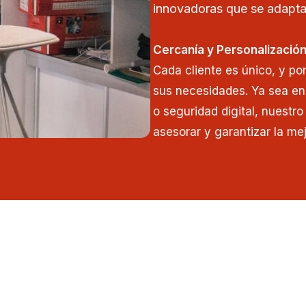
innovadoras que se adapta
Cercanía y Personalizació
Cada cliente es único, y po
sus necesidades. Ya sea en
o seguridad digital, nuestr
asesorar y garantizar la mej