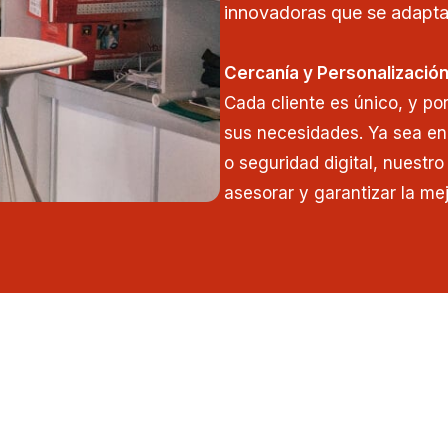
innovadoras que se adapta
Cercanía y Personalizació
Cada cliente es único, y po
sus necesidades. Ya sea en
o seguridad digital, nuestr
asesorar y garantizar la mej