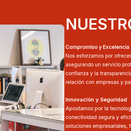
NUESTR
Compromiso y Excelencia
Nos esforzamos por ofrecer 
asegurando un servicio prof
confianza y la transparenci
relación con empresas y par
Innovación y Seguridad
Apostamos por la tecnolog
conectividad segura y efic
soluciones empresariales, 