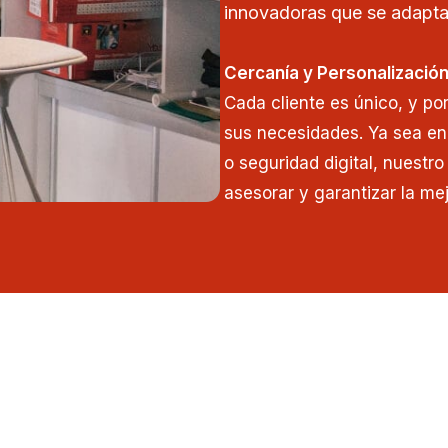
innovadoras que se adapta
Cercanía y Personalizació
Cada cliente es único, y po
sus necesidades. Ya sea en
o seguridad digital, nuestr
asesorar y garantizar la mej