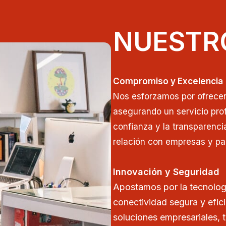
NUESTR
Compromiso y Excelencia
Nos esforzamos por ofrecer 
asegurando un servicio prof
confianza y la transparenci
relación con empresas y par
Innovación y Seguridad
Apostamos por la tecnolog
conectividad segura y efic
soluciones empresariales, 