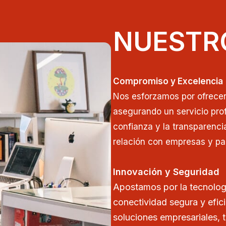
NUESTR
Compromiso y Excelencia
Nos esforzamos por ofrecer 
asegurando un servicio prof
confianza y la transparenci
relación con empresas y par
Innovación y Seguridad
Apostamos por la tecnolog
conectividad segura y efic
soluciones empresariales, 