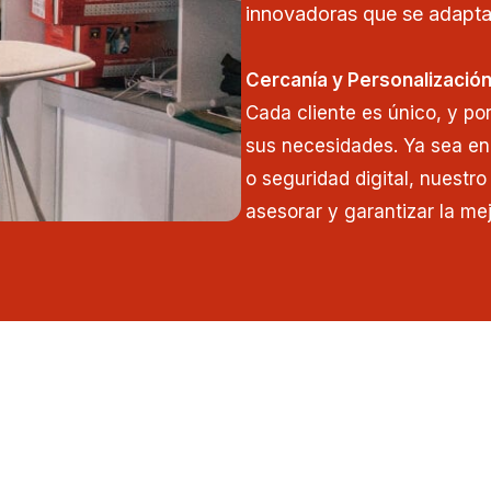
innovadoras que se adapta
Cercanía y Personalizació
Cada cliente es único, y po
sus necesidades. Ya sea en
o seguridad digital, nuestr
asesorar y garantizar la mej