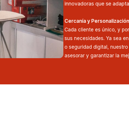
innovadoras que se adapta
Cercanía y Personalizació
Cada cliente es único, y po
sus necesidades. Ya sea en
o seguridad digital, nuestr
asesorar y garantizar la mej