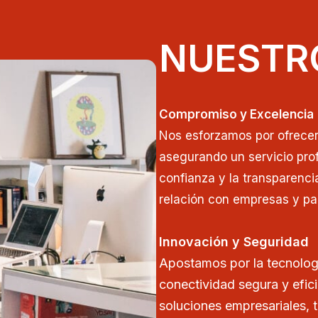
NUESTR
Compromiso y Excelencia
Nos esforzamos por ofrecer 
asegurando un servicio prof
confianza y la transparenci
relación con empresas y par
Innovación y Seguridad
Apostamos por la tecnolog
conectividad segura y efic
soluciones empresariales, 